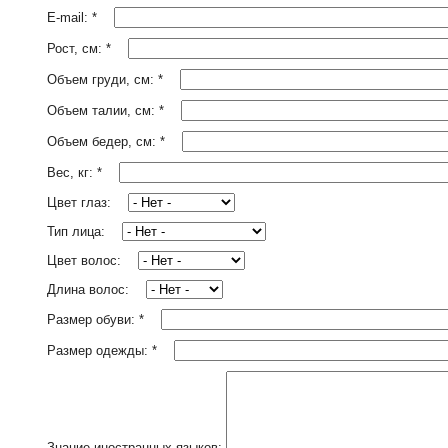
E-mail:
*
Рост, см:
*
Объем груди, см:
*
Объем талии, см:
*
Объем бедер, см:
*
Вес, кг:
*
Цвет глаз:
Тип лица:
Цвет волос:
Длина волос:
Размер обуви:
*
Размер одежды:
*
Знание иностранных языков: