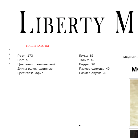
НАШИ РАБОТЫ
Рост:
173
Грудь:
85
МОДЕЛИ 
Вес:
50
Талия:
62
Цвет волос:
каштановый
Бедра:
90
M
Длина волос:
длинные
Размер одежды:
40
Цвет глаз:
карие
Размер обуви:
38